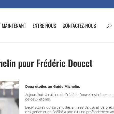
T MAINTENANT
ENTRE NOUS
CONTACTEZ-NOUS
helin pour Frédéric Doucet
Deux
étoiles
au
Guide Michelin
.
Aujourd’hui,
la
cuisine
de
Frédéric
Doucet
est
récompe
de
deux
étoiles.
Deux
étoiles
qui
saluent
des
années
de
travail,
de
préci
d’exigence
et
de
fidélité
à
une
cuisine
profondément
an