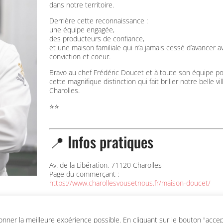
dans
notre
territoire.
Derrière
cette
reconnaissance :
une
équipe
engagée,
des
producteurs
de
confiance,
et
une
maison familiale
qui
n’a
jamais
cessé
d’avancer
a
conviction et coeur.
Bravo
au
chef
Frédéric
Doucet
et
à
toute
son
équipe
po
cette
magnifique
distinction qui fait briller notre belle vi
Charolles.
⭐⭐
📍 Infos pratiques
Av. de la Libération, 71120 Charolles
Page du commerçant :
https://www.charollesvousetnous.fr/maison-doucet/
ner la meilleure expérience possible. En cliquant sur le bouton "accepte