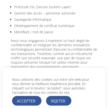
Protocole SSL (Secure Sockets Layer)
Gestion des accès – personne autorisée
Sauvegarde informatique
Développement de certificat numérique
Identifiant / mot de passe
Nous nous engageons à maintenir un haut degré de
confidentialité en intégrant les dernières innovations
technologiques permettant d’assurer la confidentialité de
vos transactions. Toutefois, comme aucun mécanisme
n’offre une sécurité maximale, une part de risque est
toujours présente lorsque l’on utilise Internet pour
transmettre des renseignements personnels.
Législation
Nous utilisons des cookies sur notre site web pour
vous donner la meilleure expérience possible. En
Nous nous engageons à respecter les dispositions
cliquant sur le bouton "accepter", vous autorisez
législatives énoncées dans :
l'activation de tous les cookies du site.
Règlement (UE) 2016/679 du Parlement européen et du
Conseil du 27 avril 2016
ACCEPTER
REJETER