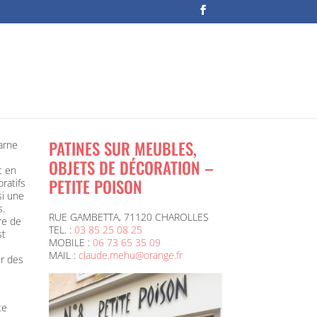
PATINES SUR MEUBLES,
arne
OBJETS DE DÉCORATION –
t en
PETITE POISON
ratifs
si une
s.
RUE GAMBETTA, 71120 CHAROLLES
vre de
TEL. :
03 85 25 08 25
st
MOBILE :
06 73 65 35 09
MAIL :
claude.mehu@orange.fr
er des
te