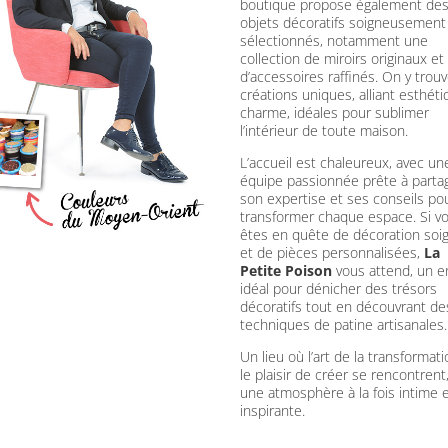
boutique propose également de
objets décoratifs soigneusement
sélectionnés, notamment une
collection de miroirs originaux et
d’accessoires raffinés. On y trou
créations uniques, alliant esthéti
charme, idéales pour sublimer
l’intérieur de toute maison.
L’accueil est chaleureux, avec un
équipe passionnée prête à parta
son expertise et ses conseils po
transformer chaque espace. Si v
êtes en quête de décoration soi
et de pièces personnalisées,
La
Petite Poison
vous attend, un e
idéal pour dénicher des trésors
décoratifs tout en découvrant de
techniques de patine artisanales.
Un lieu où l’art de la transformati
le plaisir de créer se rencontrent
une atmosphère à la fois intime 
inspirante.