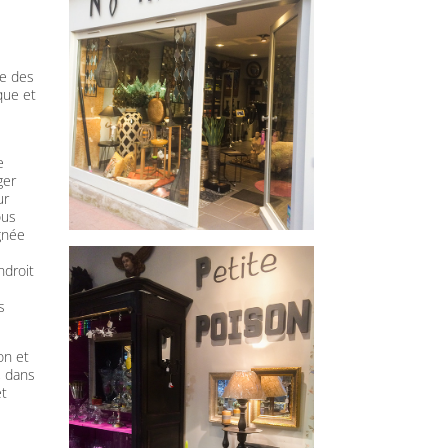
s
ve des
que et
e
ger
ur
ous
gnée
ndroit
s
on et
, dans
et