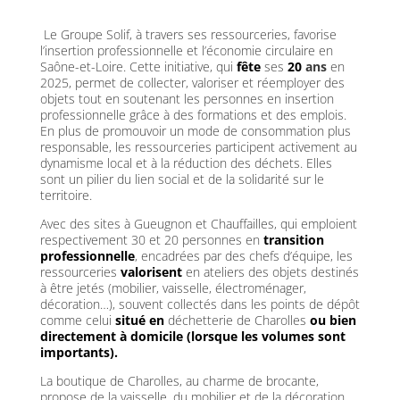
Le Groupe Solif, à travers ses ressourceries, favorise
l’insertion professionnelle et l’économie circulaire en
Saône-et-Loire. Cette initiative, qui
fête
ses
20
ans
en
2025, permet de collecter, valoriser et réemployer des
objets tout en soutenant les personnes en insertion
professionnelle grâce à des formations et des emplois.
En plus de promouvoir un mode de consommation plus
responsable, les ressourceries participent activement au
dynamisme local et à la réduction des déchets. Elles
sont un pilier du lien social et de la solidarité sur le
territoire.
Avec des sites à Gueugnon et Chauffailles, qui emploient
respectivement 30 et 20 personnes en
transition
professionnelle
, encadrées par des chefs d’équipe, les
ressourceries
valorisent
en ateliers des objets destinés
à être jetés (mobilier, vaisselle, électroménager,
décoration…), souvent collectés dans les points de dépôt
comme celui
situé en
déchetterie de Charolles
ou bien
directement à domicile (lorsque les volumes sont
importants).
La boutique de Charolles, au charme de brocante,
propose de la vaisselle, du mobilier et de la décoration