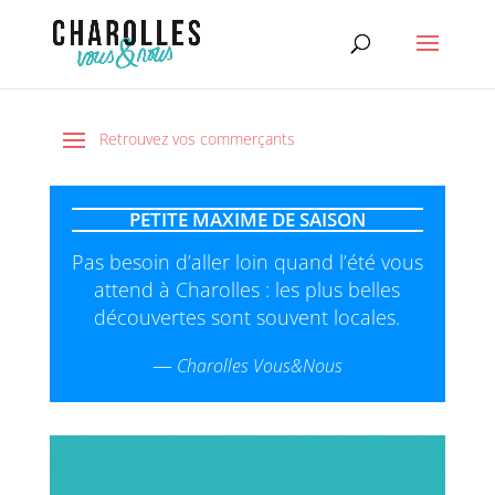
PETITE MAXIME DE SAISON
Pas besoin d’aller loin quand l’été vous
attend à Charolles : les plus belles
découvertes sont souvent locales.
—
Charolles Vous&Nous