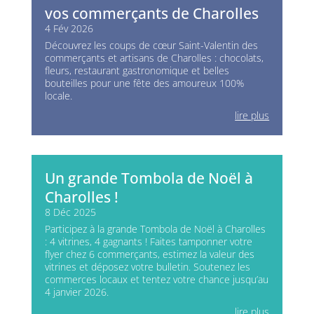
vos commerçants de Charolles
4 Fév 2026
Découvrez les coups de cœur Saint-Valentin des
commerçants et artisans de Charolles : chocolats,
fleurs, restaurant gastronomique et belles
bouteilles pour une fête des amoureux 100%
locale.
lire plus
Un grande Tombola de Noël à
Charolles !
8 Déc 2025
Participez à la grande Tombola de Noël à Charolles
: 4 vitrines, 4 gagnants ! Faites tamponner votre
flyer chez 6 commerçants, estimez la valeur des
vitrines et déposez votre bulletin. Soutenez les
commerces locaux et tentez votre chance jusqu’au
4 janvier 2026.
lire plus