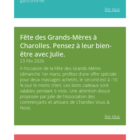
gastronomie.
lire plus
Fête des Grands-Mères à
Charolles. Pensez à leur bien-
être avec Julie.
23 Fév 2026
À l’occasion de la Fête des Grands-Mères
(dimanche 1er mars), profitez d’une offre spéciale :
pour deux massages achetés, le second est à -10
% (sur le moins cher). Les bons cadeaux sont
valables pendant 6 mois. Une attention douce
proposée par Julie de l’Association des
commerçants et artisans de Charolles Vous &
Nous.
lire plus