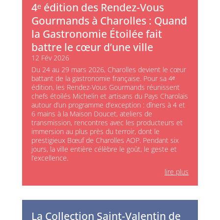
4ᵉ édition des Rendez-Vous
Gourmands à Charolles : Quand
la Gastronomie Étoilée fait
battre le cœur d’une ville
12 Fév 2026
Du 24 au 29 mars 2026, Charolles devient le cœur
battant de la gastronomie française. Pour sa 4ᵉ
édition, les Rendez-Vous Gourmands réunissent
chefs étoilés Michelin et artisans du Pays Charolais
autour d’un programme d’exception : dîners à 4 et
6 mains à la Maison Doucet, ateliers de
transmission, rencontres avec les producteurs et
immersion au plus près du terroir, dont le
prestigieux Bœuf de Charolles AOP. Pendant six
jours, la ville entière célèbre le goût, le geste et
l’excellence.
lire plus
La Collection Saint-Valentin de