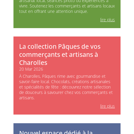
artisanat local, séances photo ou expériences à
vivre. Soutenez les commerçants et artisans locaux
tout en offrant une attention unique.
lire plus
La collection Pâques de vos
commerçants et artisans à
Charolles
20 Mar 2026
À Charolles, Pâques rime avec gourmandise et
savoir-faire local. Chocolats, créations artisanales
et spécialités de fête : découvrez notre sélection
de douceurs à savourer chez vos commerçants et
artisans.
lire plus
Nouvel espace dédié à la