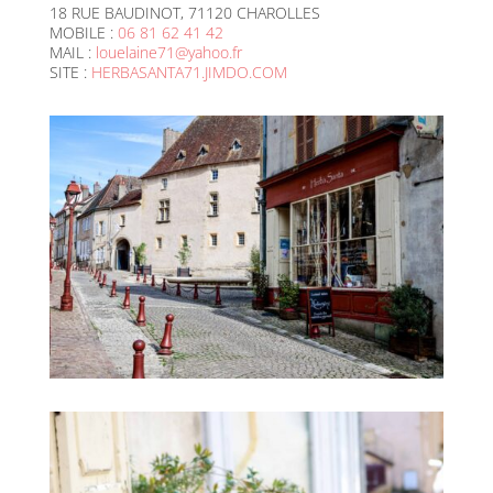
18 RUE BAUDINOT, 71120 CHAROLLES
MOBILE :
06 81 62 41 42
MAIL :
louelaine71@yahoo.fr
SITE :
HERBASANTA71.JIMDO.COM