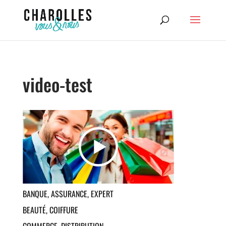
video-test
BANQUE, ASSURANCE, EXPERT
Assurances
– ABEILLE
BEAUTÉ, COIFFURE
Assurances et banques
– AXA
Salon de coiffure mixte
– ATMOSPH’HAIR