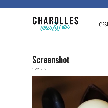
C’ES
Screenshot
9 Avr 2025