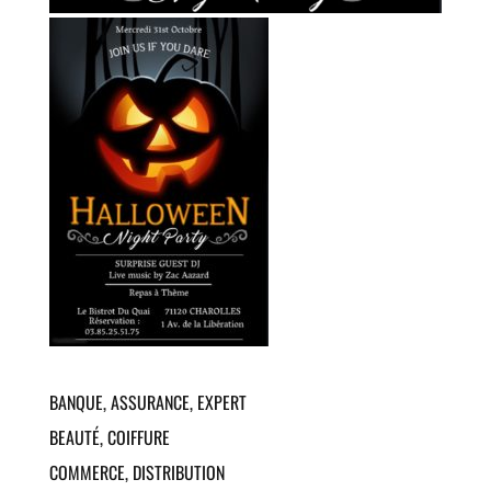
BANQUE, ASSURANCE, EXPERT
Assurances
– ABEILLE
BEAUTÉ, COIFFURE
Assurances et banques
– AXA
Salon de coiffure mixte
– ATMOSPH’HAIR
COMMERCE, DISTRIBUTION
COIFFURE
Banque
– BANQUE POPULAIRE