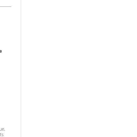
e
ue,
ts