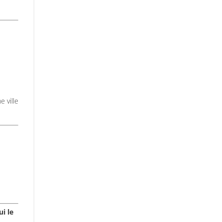
 ville
i le