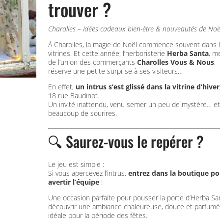
trouver ?
Charolles – Idées cadeaux bien-être & nouveautés de Noë
À Charolles, la magie de Noël commence souvent dans 
vitrines. Et cette année, l’herboristerie
Herba Santa
, m
de l’union des commerçants
Charolles Vous & Nous
,
réserve une petite surprise à ses visiteurs…
En effet,
un intrus s’est glissé dans la vitrine d’hiver
18 rue Baudinot.
Un invité inattendu, venu semer un peu de mystère… et
beaucoup de sourires.
🔍 Saurez-vous le repérer ?
Le jeu est simple :
Si vous apercevez l’intrus,
entrez dans la boutique po
avertir l’équipe
!
Une occasion parfaite pour pousser la porte d’Herba Sa
découvrir une ambiance chaleureuse, douce et parfum
idéale pour la période des fêtes.