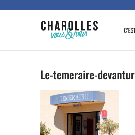
C’ES
Le-temeraire-devantu