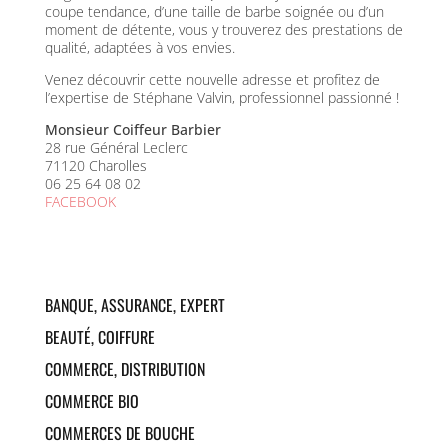
coupe tendance, d’une taille de barbe soignée ou d’un
moment de détente, vous y trouverez des prestations de
qualité, adaptées à vos envies.
Venez découvrir cette nouvelle adresse et profitez de
l’expertise de Stéphane Valvin, professionnel passionné !
Monsieur Coiffeur Barbier
28 rue Général Leclerc
71120 Charolles
06 25 64 08 02
FACEBOOK
BANQUE, ASSURANCE, EXPERT
Assurances
– ABEILLE
BEAUTÉ, COIFFURE
Assurances et banques
– AXA
Salon de coiffure mixte
– ATMOSPH’HAIR
COMMERCE, DISTRIBUTION
COIFFURE
Banque
– BANQUE POPULAIRE
Fleuriste
– ART&FLEURS CHRISTINE TIBI
COMMERCE BIO
Salon de coiffure mixte
– CHEZ JULIE
Cabinet
– BR AUDIT
Art de la Table
– FAYENCES DU PAYS
Epicerie bio et vrac
– L’EPIVRAC
COMMERCES DE BOUCHE
Bien être
– ELODIE BERLAND
Assurances et banques
– GAN
Fleuriste
– FLEUR D’ORANGER