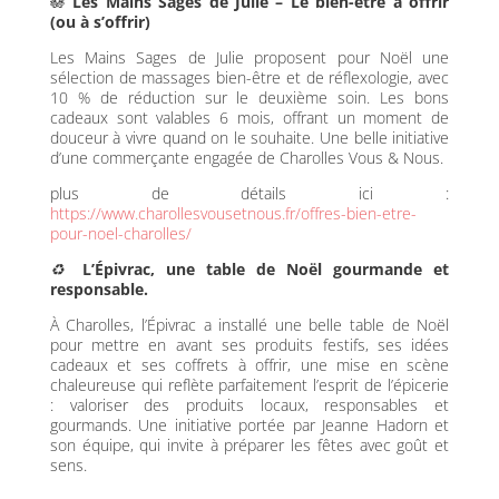
🪷
Les Mains Sages de Julie – Le bien-être à offrir
(ou à s’offrir)
Les Mains Sages de Julie proposent pour Noël une
sélection de massages bien-être et de réflexologie, avec
10 % de réduction sur le deuxième soin. Les bons
cadeaux sont valables 6 mois, offrant un moment de
douceur à vivre quand on le souhaite. Une belle initiative
d’une commerçante engagée de Charolles Vous & Nous.
plus de détails ici :
https://www.charollesvousetnous.fr/offres-bien-etre-
pour-noel-charolles/
♻️
L’Épivrac, une table de Noël gourmande et
responsable.
À Charolles, l’Épivrac a installé une belle table de Noël
pour mettre en avant ses produits festifs, ses idées
cadeaux et ses coffrets à offrir, une mise en scène
chaleureuse qui reflète parfaitement l’esprit de l’épicerie
: valoriser des produits locaux, responsables et
gourmands. Une initiative portée par Jeanne Hadorn et
son équipe, qui invite à préparer les fêtes avec goût et
sens.