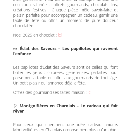
collection raffinée : coffrets gourmands, chocolats fins,
créations festives… Chaque pièce mêle savoir-faire et
plaisir, parfaite pour accompagner un cadeau, garnir une
table de fête ou offrir un moment de pure douceur
chocolatée.
Noel 2025 en chocolat :
ici
🍬
Éclat des Saveurs – Les papillotes qui ravivent
l’enfance
Les papillotes d’Éclat des Saveurs sont de celles qui font
briller les yeux : colorées, généreuses, parfaites pour
parsemer la table ou offrir aux gourmands de tout âge.
Un petit plaisir qui annonce déjà la fête.
Offrez des gourmandises faites maison :
ici
🎈
Montgolfières en Charolais – Le cadeau qui fait
rêver
Pour ceux qui cherchent une idée cadeau unique,
Montgolfières en Charolais propose bien plus qu’un objet