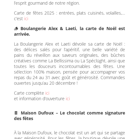
l’esprit gourmand de notre région.
Carte de fêtes 2025 : entrées, plats cuisinés, volailles,…
c’est
ici
🪵
Boulangerie Alex & Laeti, la carte de Noël est
arrivée.
La Boulangerie Alex et Laeti dévoile sa carte de Noël :
des délices salés pour l’apéritif, une belle variété de
pains du réveillon aux saveurs originales, des bûches
créatives comme La Bellissima ou La Spéclüght, ainsi que
toutes les douceurs incontournables des fêtes. Une
sélection 100% maison, pensée pour accompagner vos
repas du 24 au 31 avec goût et générosité. Commandes
ouvertes jusqu’au 20 décembre !
Carte complète
ici
et information d’ouverture
ici
🍫
Maison Dufoux – Le chocolat comme signature
des fêtes
À la Maison Dufoux, le chocolat est un art qui se partage
avec générosité. Pour les fêtes, la boutique dévoile une