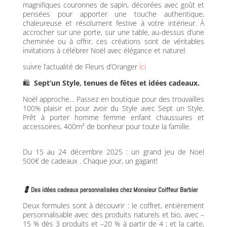
magnifiques couronnes de sapin, décorées avec goût et
pensées pour apporter une touche authentique,
chaleureuse et résolument festive à votre intérieur. À
accrocher sur une porte, sur une table, au-dessus d’une
cheminée ou à offrir, ces créations sont de véritables
invitations à célébrer Noël avec élégance et naturel.
suivre l’actualité de Fleurs d’Oranger
ici
🛍️
Sept’un Style, tenues de fêtes et idées cadeaux.
Noël approche… Passez en boutique pour des trouvailles
100% plaisir et pour z
voir du Style avec Sept un Style.
Prêt à porter homme femme enfant chaussures et
accessoires, 400m² de bonheur pour toute la famille.
Du 15 au 24 décembre 2025 : un grand jeu de Noel
500€ de cadeaux . Chaque jour, un gagant!
💈
D
es idées cadeaux personnalisées chez Monsieur Coiffeur Barbier
Deux formules sont à découvrir : le coffret, entièrement
personnalisable avec des produits naturels et bio, avec –
15 % dès 3 produits et –20 % à partir de 4 ; et la carte,