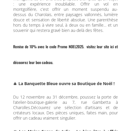
: une expérience inoubliable. Offrir un vol en
montgolfière, c’est offrir un moment suspendu au-
dessus du Charolais, entre paysages vallonnés, lumière
douce et sensation de liberté absolue. Une parenthèse
hors du temps à vivre seul, à deux ou en famille… et un
souvenir qui restera gravé bien au-delà des fêtes.
Remise de 10% avec le code Promo NOEL2025. visitez
leur site
ici
et
découvrez leur bon cadeau.
🎄
La Banquette Bleue ouvre sa Boutique de Noël !
Du
12 novembre au 31 décembre
, poussez la porte de
l’atelier-boutique-galerie au
7, rue Gambetta à
Charolles
.
Découvrez une sélection d’artisans et de
créateurs locaux.
Des pièces uniques, faites main, pour
offrir
un cadeau vraiment singulier
.