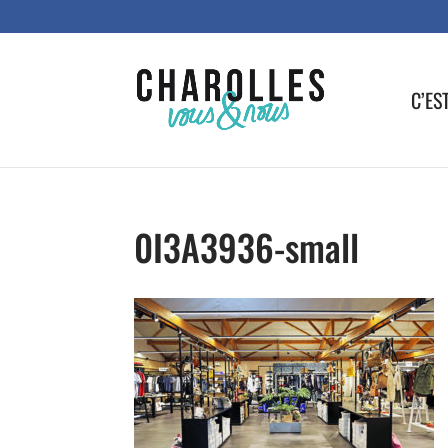
C’ES
0I3A3936-small