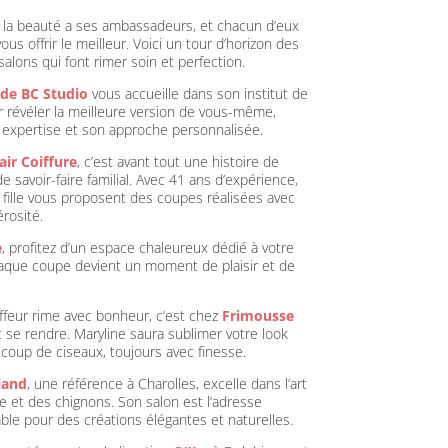
, la beauté a ses ambassadeurs, et chacun d’eux
ous offrir le meilleur. Voici un tour d’horizon des
 salons qui font rimer soin et perfection.
 de BC Studio
vous accueille dans son institut de
 révéler la meilleure version de vous-même,
 expertise et son approche personnalisée.
ir Coiffure
, c’est avant tout une histoire de
e savoir-faire familial. Avec
41 ans d’expérience
,
 fille vous proposent des coupes réalisées avec
érosité.
e
, profitez d’un espace chaleureux dédié à votre
haque coupe devient un moment de plaisir et de
iffeur rime avec bonheur
, c’est chez
Frimousse
ut se rendre. Maryline saura sublimer votre look
 coup de ciseaux, toujours avec finesse.
land
, une référence à Charolles, excelle dans l’art
re et des chignons. Son salon est l’adresse
ble pour des créations élégantes et naturelles.