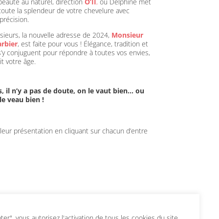
beauté au naturel, direction
O’II
,
où Delphine met
toute la splendeur de votre chevelure avec
précision.
ssieurs, la nouvelle adresse de 2024,
Monsieur
arbier
, est faite pour vous ! Élégance, tradition et
’y conjuguent pour répondre à toutes vos envies,
t votre âge.
, il n’y a pas de doute,
on le vaut bien… ou
le veau bien !
eur présentation en cliquant sur chacun d’entre
r", vous autorisez l'activation de tous les cookies du site.