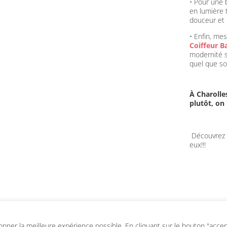
• Pour une 
en lumière 
douceur et 
• Enfin, me
Coiffeur B
modernité s
quel que soi
À Charolles
plutôt, on 
Découvrez l
eux!!!
ner la meilleure expérience possible. En cliquant sur le bouton "accepte