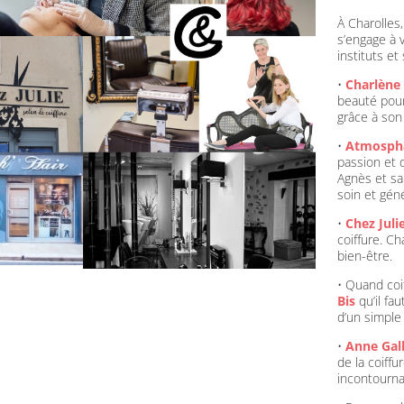
À Charolles
s’engage à v
instituts et
•
Charlène
beauté pour
grâce à son
•
Atmospha
passion et d
Agnès et sa
soin et gén
•
Chez
Juli
coiffure. C
bien-être.
• Quand
co
Bis
qu’il fa
d’un simple
•
Anne Gal
de la coiffu
incontourna