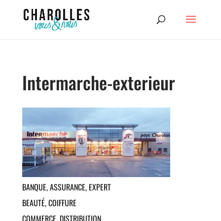
Intermarche-exterieur
BANQUE, ASSURANCE, EXPERT
Assurances
– ABEILLE
BEAUTÉ, COIFFURE
Assurances et banques
– AXA
Salon de coiffure mixte
– ATMOSPH’HAIR
COMMERCE, DISTRIBUTION