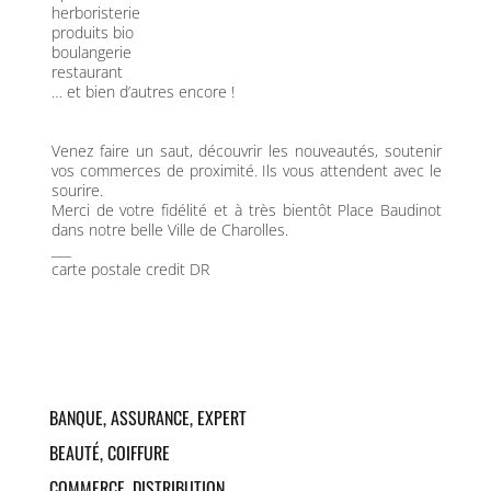
herboristerie
produits bio
boulangerie
restaurant
… et bien d’autres encore !
Venez faire un saut, découvrir les nouveautés, soutenir
vos commerces de proximité. Ils vous attendent avec le
sourire.
Merci de votre fidélité et à très bientôt Place Baudinot
dans notre belle Ville de Charolles.
___
carte postale credit DR
BANQUE, ASSURANCE, EXPERT
Assurances
– ABEILLE
BEAUTÉ, COIFFURE
Assurances et banques
– AXA
Salon de coiffure mixte
– ATMOSPH’HAIR
COMMERCE, DISTRIBUTION